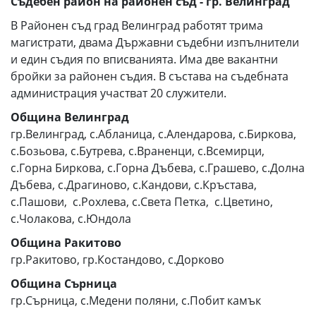
Съдебен район на районен съд - гр. Велинград
В Районен съд град Велинград работят
трима
магистрати, двама Държавни съдебни изпълнители
и един съдия по вписванията.
Има две вакантни
бройки за районен съдия.
В състава на съдебната
администрация участват
20
служители.
Община Велинград
гр.Велинград, с.Абланица, с.Алендарова, с.Биркова,
с.Бозьова, с.Бутрева, с.Враненци, с.Всемирци,
с.Горна Биркова, с.Горна Дъбева, с.Грашево, с.Долна
Дъбева, с.Драгиново, с.Кандови, с.Кръстава,
с.Пашови, с.Рохлева, с.Света Петка, с.Цветино,
с.Чолакова, с.Юндола
Община Ракитово
гр.Ракитово, гр.Костандово, с.Дорково
Община Сърница
гр.Сърница, с.Медени поляни, с.Побит камък