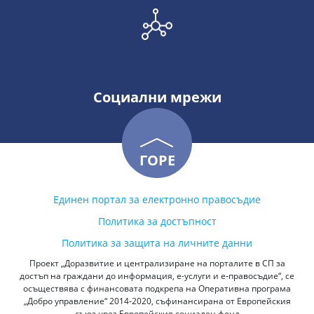
Социални мрежи
ГОРЕ
Единен портал за електронно правосъдие
Политика за достъпност
Политика за защита на личните данни
Проект „Доразвитие и централизиране на порталите в СП за
достъп на граждани до информация, е-услуги и е-правосъдие“, се
осъществява с финансовата подкрепа на Оперативна програма
„Добро управление“ 2014-2020, съфинансирана от Европейския
съюз чрез Европейския социален фонд