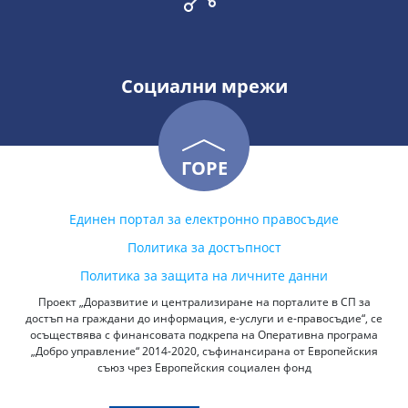
Социални мрежи
ГОРЕ
Единен портал за електронно правосъдие
Политика за достъпност
Политика за защита на личните данни
Проект „Доразвитие и централизиране на порталите в СП за
достъп на граждани до информация, е-услуги и е-правосъдие“, се
осъществява с финансовата подкрепа на Оперативна програма
„Добро управление“ 2014-2020, съфинансирана от Европейския
съюз чрез Европейския социален фонд